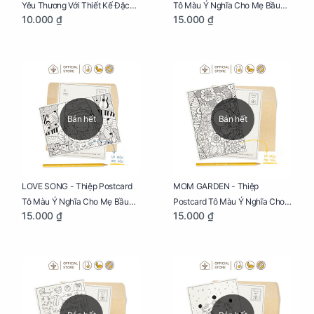
Yêu Thương Với Thiết Kế Đặc
Tô Màu Ý Nghĩa Cho Mẹ Bầu
10.000 ₫
15.000 ₫
Biệt Dành Riêng Cho Mẹ Bầu
Sáng Tạo, Thư Giãn Và Hạnh
Phúc
Bán hết
Bán hết
LOVE SONG - Thiệp Postcard
MOM GARDEN - Thiệp
Tô Màu Ý Nghĩa Cho Mẹ Bầu
Postcard Tô Màu Ý Nghĩa Cho
15.000 ₫
15.000 ₫
Sáng Tạo, Thư Giãn Và Hạnh
Mẹ Bầu Sáng Tạo, Thư Giãn Và
Phúc
Hạnh Phúc