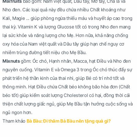
Mixfruits
bao gồm: Nam việt quất, Dâu tây, Mơ tây, Chà là và
Nho đen. Các loại quả này đều chứa nhiều Chất khoáng như
Kali, Magie ... giúp phòng ngừa thiếu máu và huyết áp cao trong
thai kỳ. Vitamin K và lượng Glucose tốt có trong Nho đen mang
lại sức khỏe và năng lượng cho Mẹ. Hơn nữa, khả năng chống
oxy hóa của Nam việt quất và Dâu tây giúp hạn chế nguy cơ
nhiễm trùng đường tiết niệu cho Mẹ Bầu.
Mixnuts
gồm: Óc chó, Hạnh nhân, Macca, hạt Điều và Nho đen
nguyên cuống. Vitamin E và Omega 3 trong Óc chó thúc đẩy sự
phát triển hệ thần kinh của thai nhi, giúp Bé có trí nhớ tốt và
thông minh. Hạt Điều chứa Chất béo không bão hòa đơn (Chất
béo tốt) giúp kiểm soát lượng Cholesterol có hại, đồng thời cải
thiện chất lượng giấc ngủ, giúp Mẹ Bầu tận hưởng cuộc sống và
ngủ ngon hơn.
Tham khảo
Bà Bầu: Đi thăm Bà Bầu nên tặng quà gì?