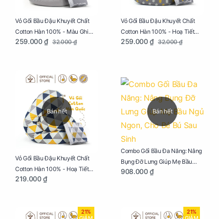
Vỏ Gối Bầu Đậu Khuyết Chất
Vỏ Gối Bầu Đậu Khuyết Chất
Cotton Hàn 100% - Màu Ghi
Cotton Hàn 100% - Hoạ Tiết
259.000 ₫
259.000 ₫
32.000 ₫
32.000 ₫
Xám
Xương Cá
Bán hết
Bán hết
Combo Gối Bầu Đa Năng: Nâng
Vỏ Gối Bầu Đậu Khuyết Chất
Bụng Đỡ Lưng Giúp Mẹ Bầu
Cotton Hàn 100% - Hoạ Tiết
908.000 ₫
Ngủ Ngon, Cho Bé Bú Sau Sinh
219.000 ₫
Tam Giác
21%
21%
GIẢM
GIẢM