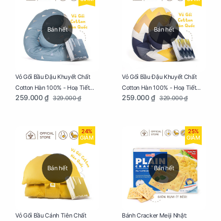
Bán hết
Bán hết
Vỏ Gối Bầu Đậu Khuyết Chất
Vỏ Gối Bầu Đậu Khuyết Chất
Cotton Hàn 100% - Hoạ Tiết
Cotton Hàn 100% - Hoạ Tiết
259.000 ₫
259.000 ₫
329.000 ₫
329.000 ₫
Thông Lạnh
Ziczac
24%
25%
GIẢM
GIẢM
Bán hết
Bán hết
Vỏ Gối Bầu Cánh Tiên Chất
Bánh Cracker Meiji Nhật: