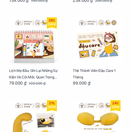
159.000 ₫
239.000 ₫
199.000 ₫
299.000 ₫
Mang Thai Bổ Ích
Lưu Giữ Kỷ Niệm Mang Thai
28%
GIẢM
Lịch Mẹ Bầu: Ghi Lại Những Sự
Thẻ Thành Viên Đậu Care 1
Kiện Và Cột Mốc Quan Trọng
Tháng
79.000 ₫
99.000 ₫
109.000 ₫
Của Mẹ Và Bé
21%
24%
GIẢM
GIẢM