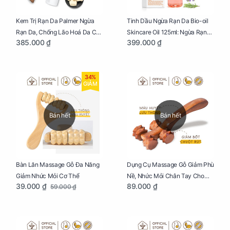
Kem Trị Rạn Da Palmer Ngừa
Tinh Dầu Ngừa Rạn Da Bio-oil
Rạn Da, Chống Lão Hoá Da Cho
Skincare Oil 125ml: Ngừa Rạn
385.000 ₫
399.000 ₫
Mẹ Bầu Tuýp 125g
Da, Chăm Sóc Da Toàn Diện
Cho Mẹ Bầu
34%
GIẢM
Bán hết
Bán hết
Bàn Lăn Massage Gỗ Đa Năng
Dụng Cụ Massage Gỗ Giảm Phù
Giảm Nhức Mỏi Cơ Thể
Nề, Nhức Mỏi Chân Tay Cho
39.000 ₫
89.000 ₫
59.000 ₫
Mẹ Bầu