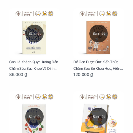
Bán hết
Bán hết
Con Là Khách Quý: Hướng Dẫn
Để Con Được Ốm: Kiến Thức
Chăm Sóc Sức Khoẻ Và Dinh
Chăm Sóc Bé Khoa Học, Hiện
86.000 ₫
120.000 ₫
Dưỡng Cho Bé
Đại
Bán hết
Bán hết