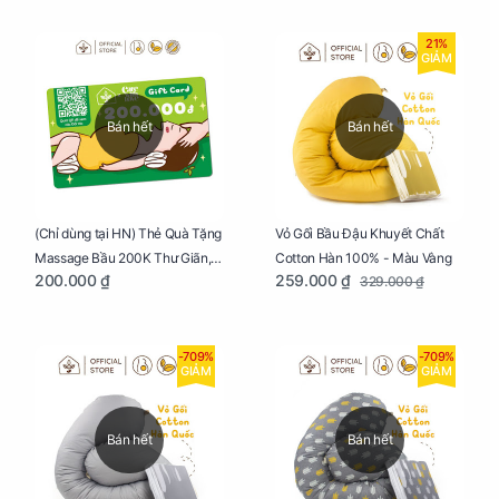
21%
GIẢM
Bán hết
Bán hết
Vỏ Gối Bầu Đậu Khuyết Chất
(Chỉ dùng tại HN) Thẻ Quà Tặng
Cotton Hàn 100% - Màu Vàng
Massage Bầu 200K Thư Giãn,
259.000 ₫
200.000 ₫
329.000 ₫
Tăng Tuần Hoàn Máu, Ngủ
Ngon
-709%
-709%
GIẢM
GIẢM
Bán hết
Bán hết