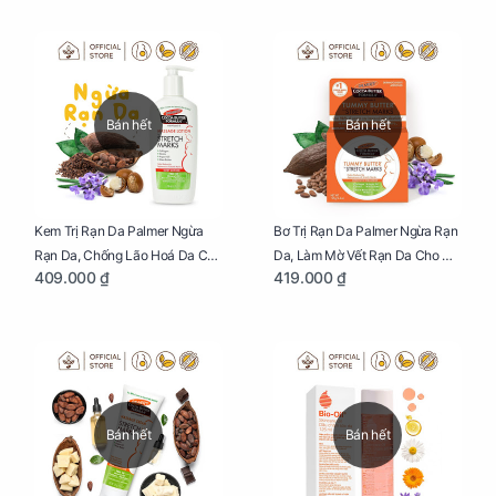
Tênh
Thực Hiện Thiên Chức Của
Mình Trong Hành Trình Nuôi
Con Bằng Sữa Mẹ
Bán hết
Bán hết
Kem Trị Rạn Da Palmer Ngừa
Bơ Trị Rạn Da Palmer Ngừa Rạn
Rạn Da, Chống Lão Hoá Da Cho
Da, Làm Mờ Vết Rạn Da Cho Mẹ
409.000 ₫
419.000 ₫
Mẹ Bầu Chai 250ml
Bầu Hũ 125g
Bán hết
Bán hết