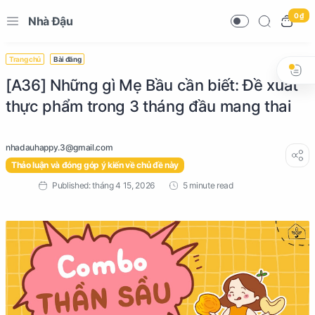
0 ₫
Nhà Đậu
Trang chủ
Bài đăng
[A36] Những gì Mẹ Bầu cần biết: Đề xuất
thực phẩm trong 3 tháng đầu mang thai
Thảo luận và đóng góp ý kiến về chủ đề này
5 minute read