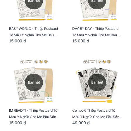
Bán hết
Bán hết
BABY WORLD - Thiệp Postcard
DAY BY DAY - Thiệp Postcard
Tô Màu Ý Nghĩa Cho Mẹ Bầu
Tô Màu Ý Nghĩa Cho Mẹ Bầu
15.000 ₫
15.000 ₫
Sáng Tạo, Thư Giãn Và Hạnh
Sáng Tạo, Thư Giãn Và Hạnh
Phúc
Phúc
Bán hết
Bán hết
IM READY! - Thiệp Postcard Tô
Combo 6 Thiệp Postcard Tô
Màu Ý Nghĩa Cho Mẹ Bầu Sáng
Màu Ý Nghĩa Cho Mẹ Bầu Sáng
15.000 ₫
49.000 ₫
Tạo, Thư Giãn Và Hạnh Phúc
Tạo, Thư Giãn Và Hạnh Phúc