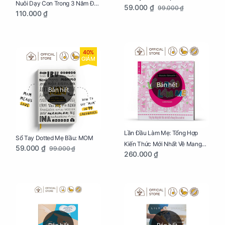
Nuôi Dạy Con Trong 3 Năm Đầu
59.000 ₫
99.000 ₫
110.000 ₫
Đời
40%
GIẢM
Bán hết
Bán hết
Lần Đầu Làm Mẹ: Tổng Hợp
Sổ Tay Dotted Mẹ Bầu: MOM
Kiến Thức Mới Nhất Về Mang
59.000 ₫
99.000 ₫
260.000 ₫
Thai Và Sinh Nở Cho Mẹ Bầu