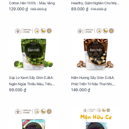
Cotton Hàn 100% - Màu Vàng
Healthy, Giảm Nghén Cho Mẹ
129.000 ₫
89.000 ₫
169.000 ₫
119.000 ₫
Bầu Hộp 104g
Bán hết
Bán hết
Súp Lơ Xanh Sấy Giòn DJ&A:
Nấm Hương Sấy Giòn DJ&A:
Ngăn Ngừa Thiếu Máu, Tiểu
Phát Triển Trí Não Thai Nhi,
99.000 ₫
149.000 ₫
Đường, Dị Tật Thai Nhi Túi 25g
Giảm Mệt Mỏi Cho Mẹ Bầu Túi
65g