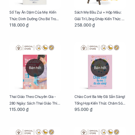
Sổ Tay Ăn Dặm Của Mẹ: Kiến
Sách Mẹ Bầu Zui + Hộp Màu:
Thức Dinh Dưỡng Cho Bé Trong
Giải Trí Lồng Ghép Kiến Thức Và
118.000 ₫
258.000 ₫
Tuổi Ăn Dặm
Lời Khuyên Mang Thai Bổ Ích
Bán hết
Bán hết
Thai Giáo Theo Chuyên Gia -
Chào Con! Ba Mẹ Đã Sẵn Sàng!
280 Ngày: Sách Thai Giáo Thiết
Tổng Hợp Kiến Thức Chăm Sóc
115.000 ₫
95.000 ₫
Thực Nhất Cho Mẹ Bầu
Trẻ Sơ Sinh