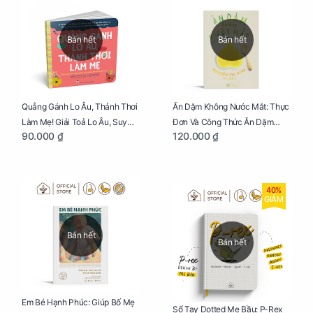
Bán hết
Bán hết
Quẳng Gánh Lo Âu, Thảnh Thơi
Ăn Dặm Không Nước Mắt: Thực
Làm Mẹ! Giải Toả Lo Âu, Suy
Đơn Và Công Thức Ăn Dặm
90.000 ₫
120.000 ₫
Nghĩ Tiêu Cực Cho Mẹ
Kiểu Nhật
40%
GIẢM
Bán hết
Bán hết
Em Bé Hạnh Phúc: Giúp Bố Mẹ
Sổ Tay Dotted Mẹ Bầu: P-Rex