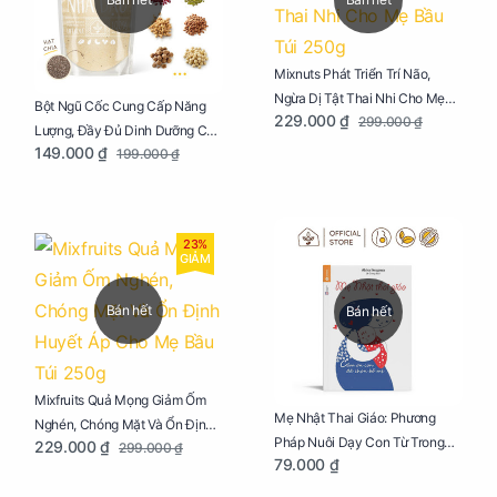
Mixnuts Phát Triển Trí Não,
Ngừa Dị Tật Thai Nhi Cho Mẹ
Bột Ngũ Cốc Cung Cấp Năng
229.000 ₫
299.000 ₫
Bầu Túi 250g
Lượng, Đầy Đủ Dinh Dưỡng Cho
149.000 ₫
199.000 ₫
Mẹ Bầu Túi 250g
23%
GIẢM
Bán hết
Bán hết
Mixfruits Quả Mọng Giảm Ốm
Mẹ Nhật Thai Giáo: Phương
Nghén, Chóng Mặt Và Ổn Định
Pháp Nuôi Dạy Con Từ Trong
229.000 ₫
299.000 ₫
Huyết Áp Cho Mẹ Bầu Túi 250g
79.000 ₫
Bụng Mẹ