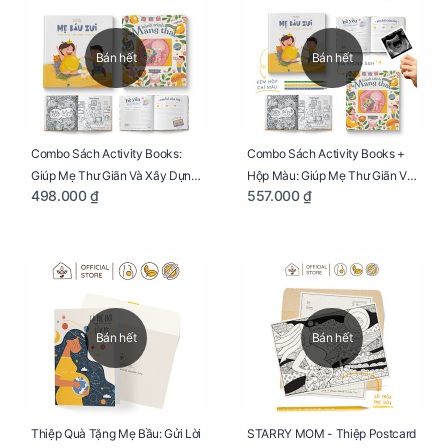
Bán hết
Bán hết
Combo Sách Activity Books:
Combo Sách Activity Books +
Giúp Mẹ Thư Giãn Và Xây Dựng
Hộp Màu: Giúp Mẹ Thư Giãn Và
498.000 ₫
557.000 ₫
Thai Kỳ Chu Đáo
Xây Dựng Thai Kỳ Chu Đáo
Bán hết
Bán hết
Thiệp Quà Tặng Mẹ Bầu: Gửi Lời
STARRY MOM - Thiệp Postcard