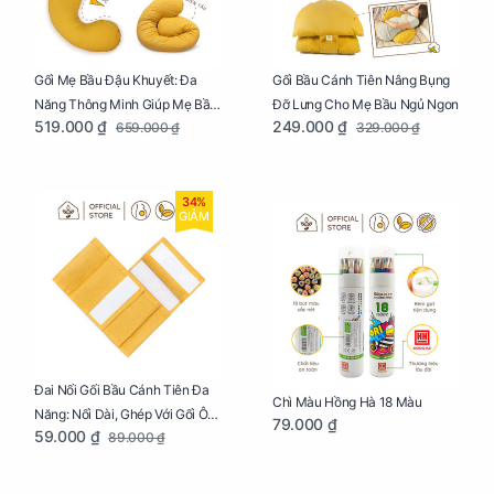
Gối Mẹ Bầu Đậu Khuyết: Đa
Gối Bầu Cánh Tiên Nâng Bụng
Năng Thông Minh Giúp Mẹ Bầu
Đỡ Lưng Cho Mẹ Bầu Ngủ Ngon
519.000 ₫
249.000 ₫
659.000 ₫
329.000 ₫
Ngủ Ngon, Cho Bé Bú Sau Sinh
34%
GIẢM
Đai Nối Gối Bầu Cánh Tiên Đa
Chì Màu Hồng Hà 18 Màu
Năng: Nối Dài, Ghép Với Gối Ôm
79.000 ₫
59.000 ₫
89.000 ₫
Dễ Dàng