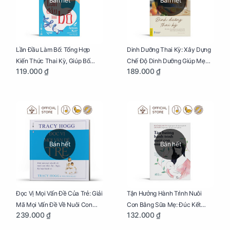
Bán hết
Bán hết
Lần Đầu Làm Bố: Tổng Hợp
Dinh Dưỡng Thai Kỳ: Xây Dựng
Kiến Thức Thai Kỳ, Giúp Bố
Chế Độ Dinh Dưỡng Giúp Mẹ
119.000 ₫
189.000 ₫
Thấu Hiểu Hơn Về Mẹ Bầu Và
Khỏe, Con Yêu Phát Triển Toàn
Quá Trình Phát Triển Của Con
Diện Và Thông Minh
Yêu
Bán hết
Bán hết
Đọc Vị Mọi Vấn Đề Của Trẻ: Giải
Tận Hưởng Hành Trình Nuôi
Mã Mọi Vấn Đề Về Nuôi Con
Con Bằng Sữa Mẹ: Đúc Kết
239.000 ₫
132.000 ₫
Nhỏ (Ăn, Ngủ, Kỷ Luật Hành Vi),
Những Kiến Thức Quý Báu Về
Giúp Bố Mẹ Nuôi Con Nhàn
Sữa Mẹ, Giúp Các Bà Mẹ Tự Tin