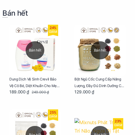
Bán hết
24%
GIẢM
Bán hết
Bán hết
Dung Dịch Vệ Sinh Crevil Bảo
Bột Ngũ Cốc Cung Cấp Năng
Vệ Cô Bé, Diệt Khuẩn Cho Mẹ
Lượng, Đầy Đủ Dinh Dưỡng Cho
189.000 ₫
129.000 ₫
249.000 ₫
Bầu Chai 100ml
Mẹ Bầu Hũ 250g
25%
GIẢM
23%
GIẢM
Bán hết
Bán hết