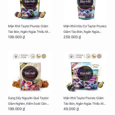
Bán hết
Bán hết
Mận Khô Taylor Prunes: Giảm
Mận Khô Hữu Cơ Taylor Prunes:
Táo Bón, Ngăn Ngừa Thiếu Máu
Giảm Táo Bón, Ngăn Ngừa
199.000 ₫
259.000 ₫
Cho Mẹ Bầu Túi 250g
Thiếu Máu Cho Mẹ Bầu Túi
250g
Bán hết
Bán hết
Sung Sấy Nguyên Quả Taylor:
Mận Khô Taylor Prunes: Giảm
Giảm Nghén, Kiểm Soát Cân
Táo Bón, Ngăn Ngừa Thiếu Máu
199.000 ₫
49.000 ₫
Nặng Cho Mẹ Bầu Túi 190g
Cho Mẹ Bầu Túi 50g