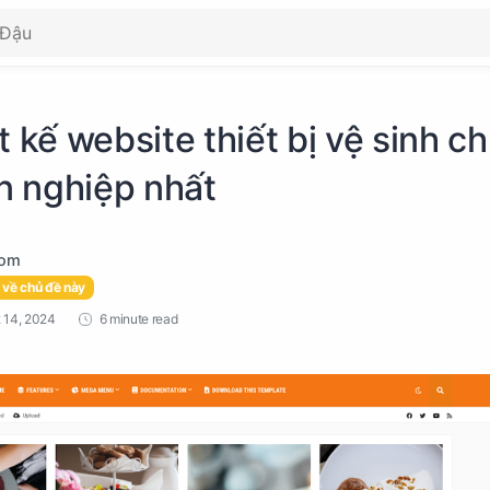
t kế website thiết bị vệ sinh c
 nghiệp nhất
 về chủ đề này
6 minute read