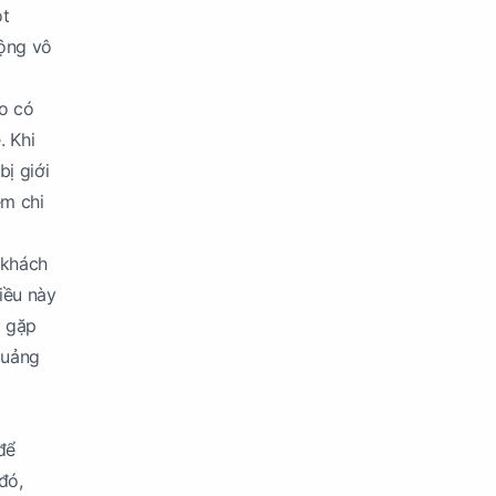
ột
cộng vô
áo có
. Khi
ị giới
ệm chi
 khách
iều này
g gặp
quảng
để
đó,