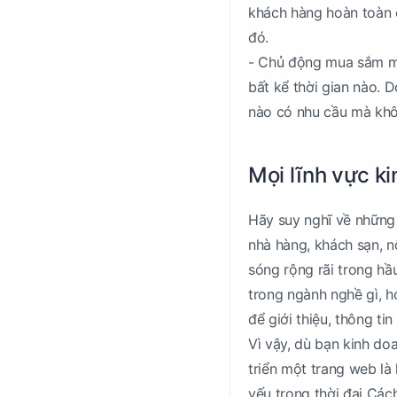
khách hàng hoàn toàn c
đó.
- Chủ động mua sắm mọ
bất kể thời gian nào. 
nào có nhu cầu mà khôn
Mọi lĩnh vực k
Hãy suy nghĩ về những 
nhà hàng, khách sạn, nộ
sóng rộng rãi trong hầ
trong ngành nghề gì, 
để giới thiệu, thông ti
Vì vậy, dù bạn kinh do
triển một trang web là
yếu trong thời đại Cá