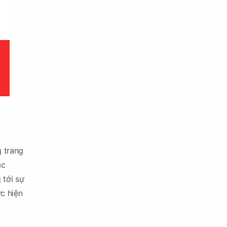
g trang
ác
 tới sự
c hiện