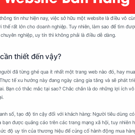
thông tin như hiện nay, việc sở hữu một website là điều vô cù
ợi thế rất lớn cho doanh nghiệp. Tuy nhiên, làm sao để tìm đư
 chuyên nghiệp, uy tín thì không phải là điều dễ dàng.
 cần thiết đến vậy?
người đã từng ghé qua ít nhất một trang web nào đó, hay mu
. Thực tế xu hướng này đang ngày càng gia tăng và sẽ phát tri
i. Bạn có thắc mắc tại sao? Chắc chắn là do những lợi ích v
i.
anh số, tạo độ tin cậy đối với khách hàng: Người tiêu dùng có
 bạn được quảng cáo trên các trang mạng xã hội, tuy nhiên 
mức độ uy tín của thương hiệu để củng cố hành động mua hàn