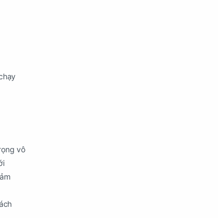
 chạy
trọng vô
ới
đảm
hách