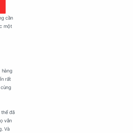
ng cần
ợc một
a hàng
ển rất
ô cùng
 thể đã
họ vẫn
g. Và