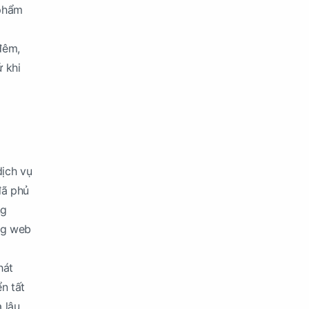
 phẩm
đêm,
ứ khi
dịch vụ
đã phủ
ng
ng web
hát
n tất
 lâu