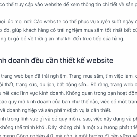
ó thể truy cập vào website để xem thông tin chi tiết về sản
i lúc mọi nơi: Các website có thể phục vụ xuyên suốt ngày 
Do đó, giúp khách hàng có trải nghiệm mua sắm tốt nhất bất c
g bị gò bó về thời gian như khi đến trực tiếp của hàng.
inh doanh đều cần thiết kế website
trang web bạn đã trải nghiệm. Trang mua sắm, tìm việc làm, 
i thất, trang sức, du lịch, bất động sản... Rõ ràng, trang web 
u hết các lĩnh vực kinh doanh. Không quan trọng bạn hoạt độ
hoặc quy mô kinh doanh của bạn như thế nào, việc có một tra
n về doanh nghiệp và sản phẩm/dịch vụ là cần thiết.
anh trong lĩnh vực gì và có quy mô ra sao, việc xây dựng và p
 không thể tránh khỏi. Đây không chỉ là một xu hướng phát triể
ch mạng Công nghiệp 4.0, mà còn là một hướng đi bền vững và