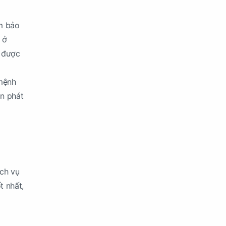
ảm bảo
 ở
n được
 mệnh
ăn phát
ịch vụ
t nhất,