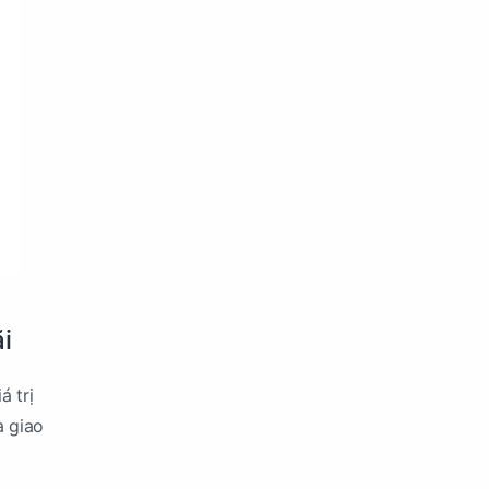
i
á trị
à giao