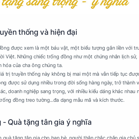
truyền thống và hiện đại
đồng được xem là một báu vật, một biểu tượng gắn liền với tr
i Việt. Những chiếc trống đồng như một chứng nhân lịch sử, g
ăn hóa của cha ông chúng ta.
iá trị truyền thống này không bị mai một mà vẫn tiếp tục đượ
ng được sử dụng nhiều trong đời sống hàng ngày, trở thành v
 tác, doanh nghiệp sang trọng, với nhiều kiểu dáng khác nhau 
trống đồng treo tường...đa dạng mẫu mã và kích thước.
 - Quà tặng tân gia ý nghĩa
quà tặng tân gia cho bạn bè, người thân chắc chắn gia chủ s