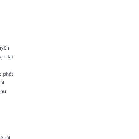
uyền
hi lại
c phát
ật
như:
ẽ rất