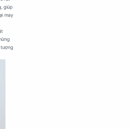
, giúp
lại may
ặt
 mừng
n tượng