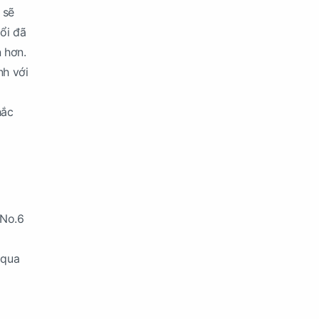
 sẽ
ổi đã
 hơn.
nh với
hắc
 No.6
 qua