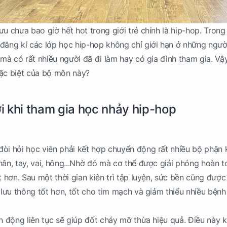
ưu chưa bao giờ hết hot trong giới trẻ chính là hip-hop. Tron
đăng kí các lớp học hip-hop không chỉ giới hạn ở những người
 mà có rất nhiều người đã đi làm hay có gia đình tham gia. Vậ
đặc biệt của bộ môn này?
ời khi tham gia học nhảy hip-hop
òi hỏi học viên phải kết hợp chuyển động rất nhiều bộ phận
hân, tay, vai, hông...Nhờ đó mà cơ thể được giải phóng hoàn t
t hơn. Sau một thời gian kiên trì tập luyện, sức bền cũng được
 lưu thông tốt hơn, tốt cho tim mạch và giảm thiểu nhiều bệnh 
ận động liên tục sẽ giúp đốt cháy mỡ thừa hiệu quả. Điều này 