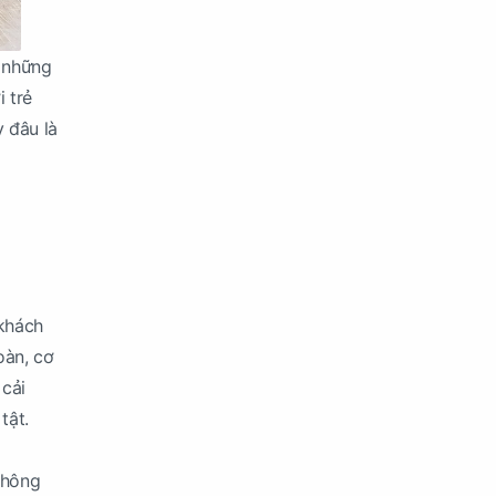
g những
 trẻ
y đâu là
 khách
oàn, cơ
 cải
tật.
không