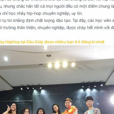
au, nhưng chắc hẳn tất cả mọi người đều có một điểm chung 
chỉ học nhảy hip-hop chuyên nghiệp, uy tín.
 tự tin khẳng định chất lượng đào tạo. Tại đây, các học viên 
i trường thân thiện, chuyên nghiệp, được cháy hết mình với 
ảy HipHop tại Cầu Giấy được nhiều bạn trẻ đăng kí nhất