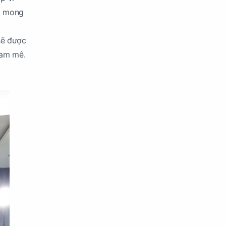
là mong
sẽ được
đam mê.