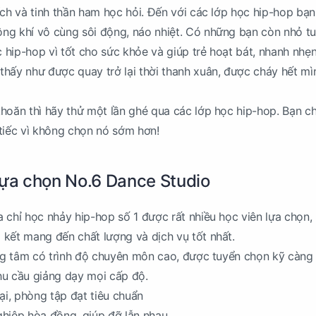
ích và tinh thần ham học hỏi. Đến với các lớp học hip-hop bạn
ng khí vô cùng sôi động, náo nhiệt. Có những bạn còn nhỏ tu
hip-hop vì tốt cho sức khỏe và giúp trẻ hoạt bát, nhanh nhẹn
hấy như được quay trở lại thời thanh xuân, được cháy hết mì
hoăn thì hãy thử một lần ghé qua các lớp học hip-hop. Bạn c
tiếc vì không chọn nó sớm hơn!
lựa chọn No.6 Dance Studio
 chỉ học nhảy hip-hop số 1 được rất nhiều học viên lựa chọn,
kết mang đến chất lượng và dịch vụ tốt nhất.
ung tâm có trình độ chuyên môn cao, được tuyển chọn kỹ càng
hu cầu giảng dạy mọi cấp độ.
ại, phòng tập đạt tiêu chuẩn
ghiệp hòa đồng, giúp đỡ lẫn nhau