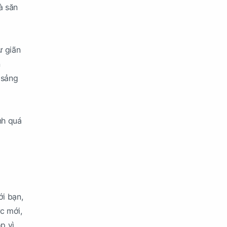
à săn
ư giãn
n
 sảng
nh quá
ới bạn,
c mới,
p vì