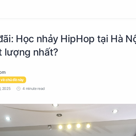
đãi: Học nhảy HipHop tại Hà Nộ
t lượng nhất?
 về chủ đề này
4 minute read