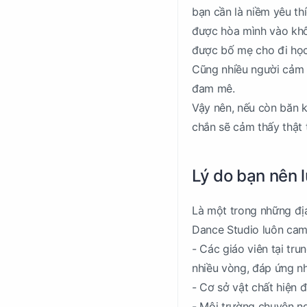
bạn cần là niềm yêu th
được hòa mình vào khô
được bố mẹ cho đi học 
Cũng nhiều người cảm t
đam mê.
Vậy nên, nếu còn băn k
chắn sẽ cảm thấy thật 
Lý do bạn nên 
Là một trong những địa
Dance Studio luôn cam 
- Các giáo viên tại tr
nhiều vòng, đáp ứng n
- Cơ sở vật chất hiện đ
- Môi trường chuyên n