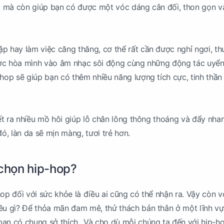
ốt mà còn giúp bạn có được một vóc dáng cân đối, thon gọn v
p hay làm việc căng thăng, cơ thể rất cần được nghỉ ngơi, th
Được hòa mình vào âm nhạc sôi động cùng những động tác uyể
-hop sẽ giúp bạn có thêm nhiều năng lượng tích cực, tinh thần
tiết ra nhiều mồ hôi giúp lỗ chân lông thông thoáng và đẩy nha
đó, làn da sẽ mịn màng, tươi trẻ hơn.
 chọn hip-hop?
op đối với sức khỏe là điều ai cũng có thể nhận ra. Vậy còn v
ều gì? Để thỏa mãn đam mê, thử thách bản thân ở một lĩnh vự
ạn có chung sở thích...Và cho dù mỗi chúng ta đến với hip-ho